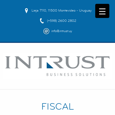
Lieja 7110, 11500 Montevideo - Uruguay
(+598) 2600 2802
info@intrust.uy
FISCAL